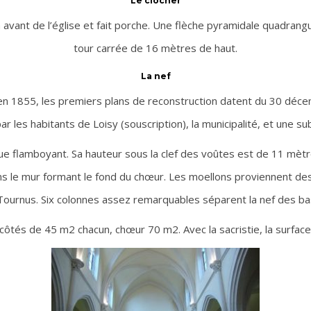
Le clocher
n avant de l’église et fait porche. Une flèche pyramidale quadran
tour carrée de 16 mètres de haut.
La nef
 en 1855, les premiers plans de reconstruction datent du 30 déce
ar les habitants de Loisy (souscription), la municipalité, et une su
que flamboyant. Sa hauteur sous la clef des voûtes est de 11 mètre
 le mur formant le fond du chœur. Les moellons proviennent des ca
 Tournus. Six colonnes assez remarquables séparent la nef des ba
côtés de 45 m2 chacun, chœur 70 m2. Avec la sacristie, la surfac