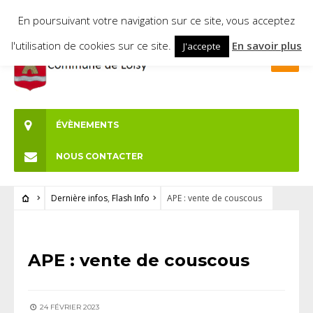
En poursuivant votre navigation sur ce site, vous acceptez
l'utilisation de cookies sur ce site.
En savoir plus
J'accepte
ÉVÈNEMENTS
NOUS CONTACTER
Dernière infos
,
Flash Info
APE : vente de couscous
DERNIÈRE INFOS
•
FLASH INFO
APE : vente de couscous
24 FÉVRIER 2023