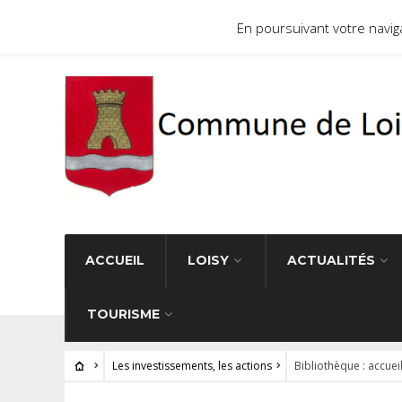
Site officiel de la commune de Loisy 71290
En poursuivant votre navigat
ACCUEIL
LOISY
ACTUALITÉS
TOURISME
Les investissements, les actions
Bibliothèque : accuei
LES INVESTISSEMENTS, LES ACTIONS