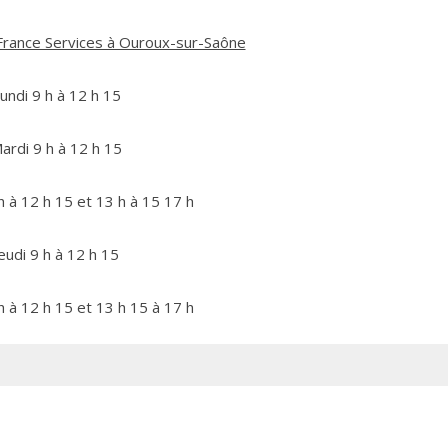
France Services à Ouroux-sur-Saône
undi 9 h à 12 h 15
ardi 9 h à 12 h 15
h à 12 h 15 et 13 h à 15 17 h
eudi 9 h à 12 h 15
h à 12 h 15 et 13 h 15 à 17 h