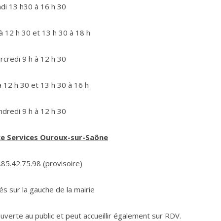
di 13 h30 à 16 h 30
à 12 h 30 et 13 h 30 à 18 h
credi 9 h à 12 h 30
à 12 h 30 et 13 h 30 à 16 h
dredi 9 h à 12 h 30
e Services Ouroux-sur-Saône
3.85.42.75.98 (provisoire)
és sur la gauche de la mairie
verte au public et peut accueillir également sur RDV.