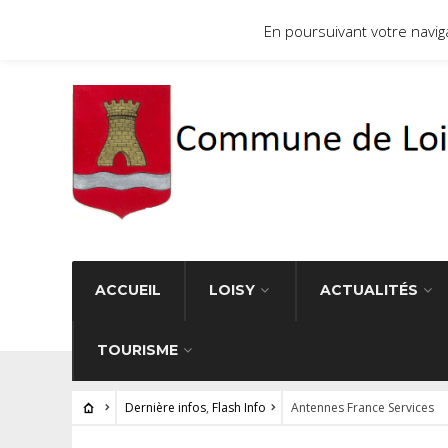
Site officiel de la commune de Loisy 71290
En poursuivant votre navigat
ACCUEIL
LOISY
ACTUALITÉS
TOURISME
Dernière infos
,
Flash Info
Antennes France Services
DERNIÈRE INFOS
•
FLASH INFO